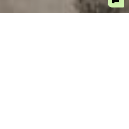
Концепция проекта
Проект представляет собой дизайн интерьера
однокомнатной квартиры площадью 55 квадратных
метров, выполненный в изысканном неоклассическом
Материалы и цвет
стиле. Клиент - молодая девушка, ценящая
элегантность и утонченность в своем жилом
Цветовая палитра:
пространстве. Проект "Квартира для принцессы" не
Цветовая гамма проекта состоит из нежных
только отражает индивидуальность заказчицы, но и
пастельных оттенков, что создает атмосферу
реализует концепцию гармоничного и стильного
легкости и изящества. Основные цвета интерьера
пространства, в котором каждый элемент тщательно
включают:
продуман и находит своё место.
- Оттенки серого: светло-серый, дымчатый серый.
- Персиковый: от светлого до более насыщенного
персикового.