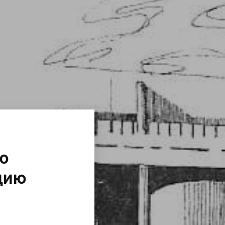
ю
цию